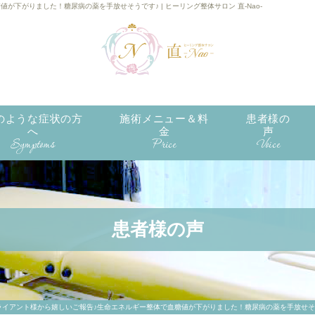
下がりました！糖尿病の薬を手放せそうです♪ | ヒーリング整体サロン 直-Nao-
のような症状の方
施術メニュー＆料
患者様の
へ
金
声
Symptoms
Price
Voice
患者様の声
ライアント様から嬉しいご報告♪
生命エネルギー整体で血糖値が下がりました！
糖尿病の薬を手放せそ