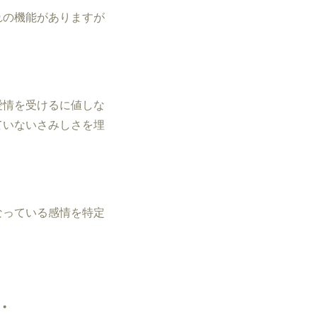
れの機能がありますが
愛情を受けるに値しな
ていないさみしさを埋
。
なっている感情を特定
・