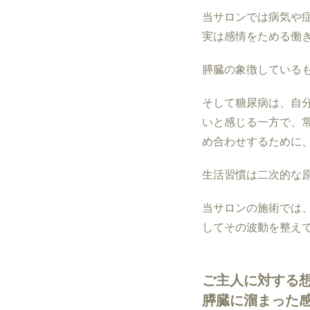
当サロンでは病気や
実は感情をためる働
膵臓の象徴している
そして糖尿病は、自
いと感じる一方で、
め合わせするために
生活習慣は二次的な
当サロンの施術では
してその波動を整え
ご主人に対する
膵臓に溜まった