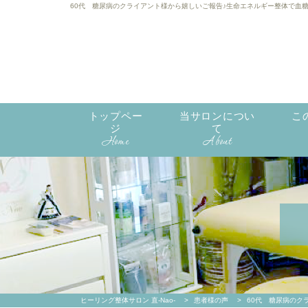
60代 糖尿病のクライアント様から嬉しいご報告♪生命エネルギー整体で血糖値が
トップペー
当サロンについ
こ
ジ
て
Home
About
ヒーリング整体サロン 直-Nao-
>
患者様の声
>
60代 糖尿病のク